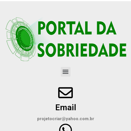
Email
projetocriar@yahoo.com.br