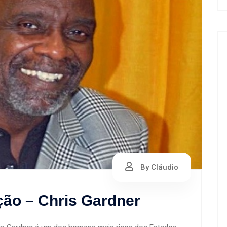
By Cláudio
ção – Chris Gardner