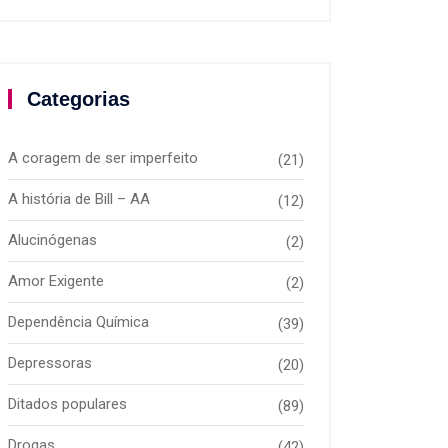
Categorias
A coragem de ser imperfeito
(21)
A história de Bill – AA
(12)
Alucinógenas
(2)
Amor Exigente
(2)
Dependência Química
(39)
Depressoras
(20)
Ditados populares
(89)
Drogas
(42)