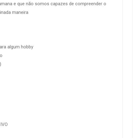
 humana e que não somos capazes de compreender o
minada maneira
para algum hobby
mo
)
TIVO