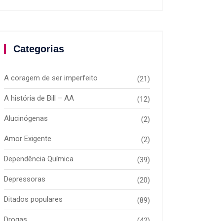
Categorias
A coragem de ser imperfeito
(21)
A história de Bill – AA
(12)
Alucinógenas
(2)
Amor Exigente
(2)
Dependência Química
(39)
Depressoras
(20)
Ditados populares
(89)
Drogas
(42)