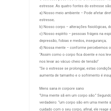
estresse. As quatro fontes do estresse são
a) Nosso meio ambiente – Pode afetar dir
estresse;
b) Nosso corpo – alterações fisiológicas, do
c) Nosso espírito – pessoas frágeis na espi
depressão, fobias e medos, insegurança;
d) Nossa mente – conforme percebemos o 
“Assim como o corpo fica doente e nos leve
nos levar ao vácuo cheio de tensão”
“Se o estresse se prolongar, estas condiçõ
aumenta de tamanho e o sofrimento é insup
Mens sana in corpore sano
“Uma mente sã em um corpo são.” Segundo
verdadeiro: “um corpo são em uma mente sã
cuidado com o seu corpo, afinal, ele reage 