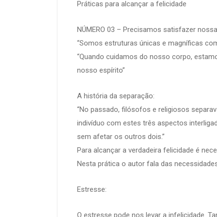
Práticas para alcançar a felicidade
NÚMERO 03 – Precisamos satisfazer nossas 
“Somos estruturas únicas e magníficas comp
“Quando cuidamos do nosso corpo, estamo
nosso espírito”
A história da separação:
“No passado, filósofos e religiosos separ
indivíduo com estes três aspectos interli
sem afetar os outros dois.”
Para alcançar a verdadeira felicidade é nec
Nesta prática o autor fala das necessida
Estresse:
O estresse pode nos levar a infelicidade. T