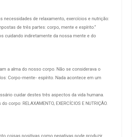
necessidades de relaxamento, exercícios e nutrição:
ostas de três partes: corpo, mente e espírito.”
s cuidando indiretamente da nossa mente e do
avam a alma do nosso corpo. Não se considerava o
gados: Corpo-mente- espírito. Nada acontece em um
essário cuidar destes três aspectos da vida humana.
des do corpo: RELAXAMENTO, EXERCÍCIOS E NUTRIÇÃO.
anto coisas positivas como negativas pode produzir