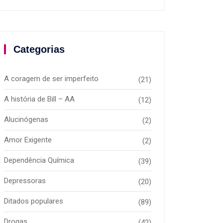
Categorias
A coragem de ser imperfeito
(21)
A história de Bill – AA
(12)
Alucinógenas
(2)
Amor Exigente
(2)
Dependência Química
(39)
Depressoras
(20)
Ditados populares
(89)
Drogas
(42)