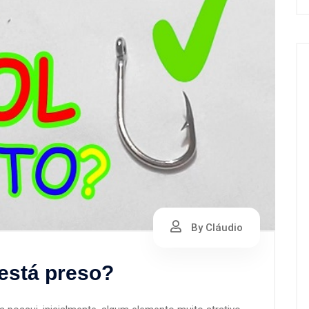
By Cláudio
está preso?