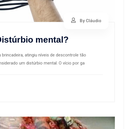
By Cláudio
istúrbio mental?
rincadeira, atingiu níveis de descontrole tão
siderado um distúrbio mental. O vício por ga