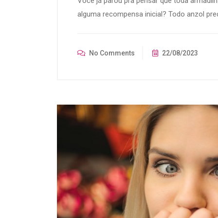
Você já parou pra pensar que toda armadilha
alguma recompensa inicial? Todo anzol prec
No Comments
22/08/2023