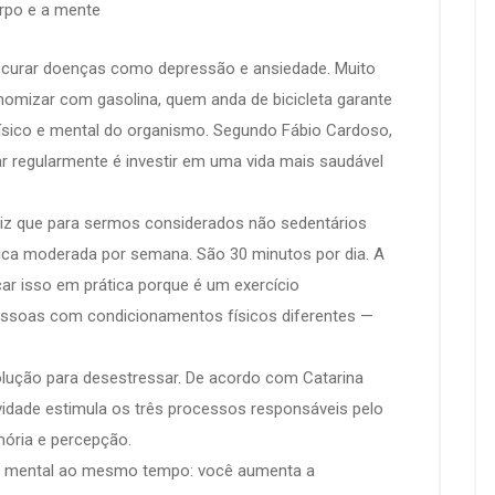
orpo e a mente
até curar doenças como depressão e ansiedade. Muito
omizar com gasolina, quem anda de bicicleta garante
físico e mental do organismo. Segundo Fábio Cardoso,
ar regularmente é investir em uma vida mais saudável
iz que para sermos considerados não sedentários
sica moderada por semana. São 30 minutos por dia. A
car isso em prática porque é um exercício
essoas com condicionamentos físicos diferentes —
olução para desestressar. De acordo com Catarina
ividade estimula os três processos responsáveis pelo
ória e percepção.
a e mental ao mesmo tempo: você aumenta a