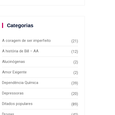
Categorias
A coragem de ser imperfeito
(21)
A história de Bill – AA
(12)
Alucinógenas
(2)
Amor Exigente
(2)
Dependência Química
(39)
Depressoras
(20)
Ditados populares
(89)
Drogas
(42)