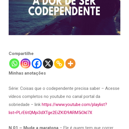
Compartilhe
Minhas anotações
Série: Coisas que o codependente precisa saber – Acesse
vídeos completos no youtube no canal portal da
sobriedade – link
https://www.youtube.com/playlist?
list=PLrE6tQMpi3dXTge2EiZKID9ARM5iOkl7X
N 01 – Mude a maratona
– Ele é quem tem que correr