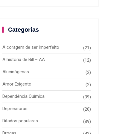
Categorias
A coragem de ser imperfeito
(21)
A história de Bill – AA
(12)
Alucinógenas
(2)
Amor Exigente
(2)
Dependência Química
(39)
Depressoras
(20)
Ditados populares
(89)
Drogas
(42)