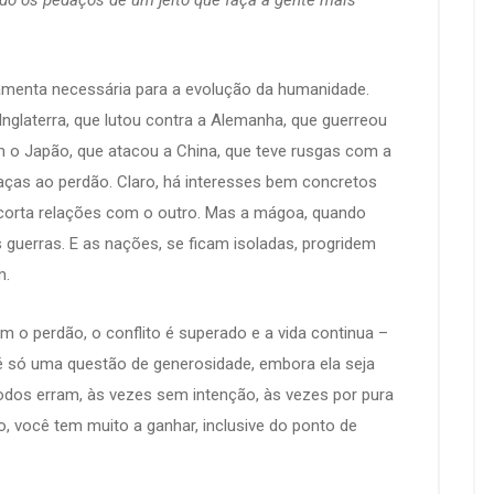
do os pedaços de um jeito que faça a gente mais
amenta necessária para a evolução da humanidade.
nglaterra, que lutou contra a Alemanha, que guerreou
o Japão, que atacou a China, que teve rusgas com a
aças ao perdão. Claro, há interesses bem concretos
 corta relações com o outro. Mas a mágoa, quando
 guerras. E as nações, se ficam isoladas, progridem
m.
m o perdão, o conflito é superado e a vida continua –
 é só uma questão de generosidade, embora ela seja
odos erram, às vezes sem intenção, às vezes por pura
, você tem muito a ganhar, inclusive do ponto de