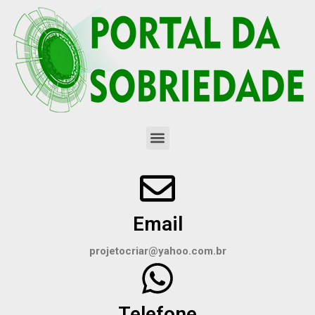
Email
projetocriar@yahoo.com.br
Telefone