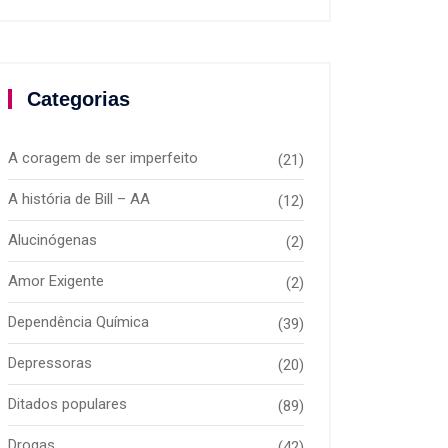
Categorias
A coragem de ser imperfeito
(21)
A história de Bill – AA
(12)
Alucinógenas
(2)
Amor Exigente
(2)
Dependência Química
(39)
Depressoras
(20)
Ditados populares
(89)
Drogas
(42)