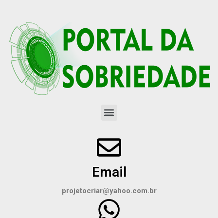
Email
projetocriar@yahoo.com.br