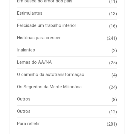
Em busca do amor dos pais
(11)
Estimulantes
(13)
Felicidade um trabalho interior
(16)
Histórias para crescer
(241)
Inalantes
(2)
Lemas do AA/NA
(25)
O caminho da autotransformação
(4)
Os Segredos da Mente Milionária
(24)
Outros
(8)
Outros
(12)
Para refletir
(281)