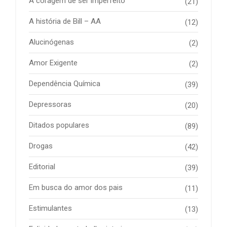
A coragem de ser imperfeito
(21)
A história de Bill – AA
(12)
Alucinógenas
(2)
Amor Exigente
(2)
Dependência Química
(39)
Depressoras
(20)
Ditados populares
(89)
Drogas
(42)
Editorial
(39)
Em busca do amor dos pais
(11)
Estimulantes
(13)