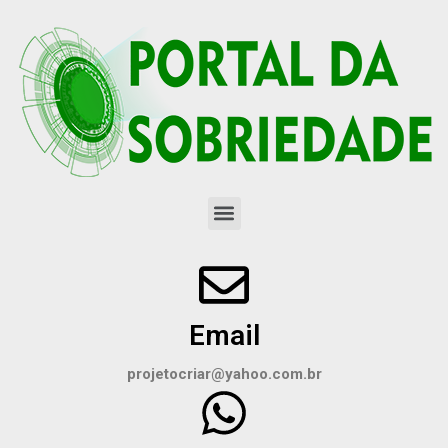
Email
projetocriar@yahoo.com.br