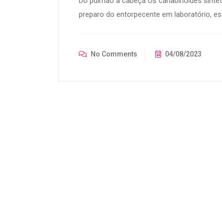
Do pulmão à cabeça Os canabinoides sintét
preparo do entorpecente em laboratório, es
No Comments
04/08/2023