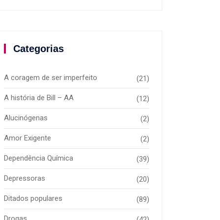
Categorias
A coragem de ser imperfeito
(21)
A história de Bill – AA
(12)
Alucinógenas
(2)
Amor Exigente
(2)
Dependência Química
(39)
Depressoras
(20)
Ditados populares
(89)
Drogas
(42)