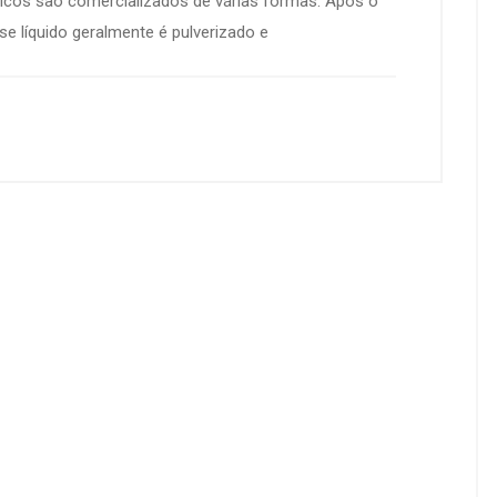
icos são comercializados de várias formas. Após o
se líquido geralmente é pulverizado e