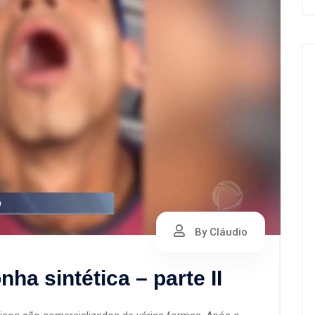
By Cláudio
a sintética – parte II