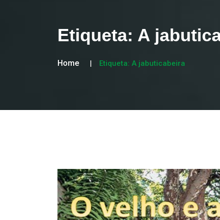
Etiqueta:
A jabutic
Home
Etiqueta:
A jabuticabeira