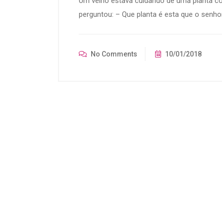
Um velho estava cuidando de uma planta co
perguntou: – Que planta é esta que o senho
No Comments
10/01/2018