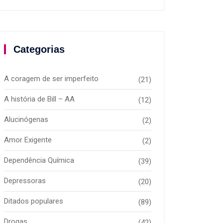
Categorias
A coragem de ser imperfeito
(21)
A história de Bill – AA
(12)
Alucinógenas
(2)
Amor Exigente
(2)
Dependência Química
(39)
Depressoras
(20)
Ditados populares
(89)
Drogas
(42)