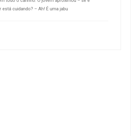
m todo o carinho. O jovem aproximou – se e
r está cuidando? – Ah! É uma jabu