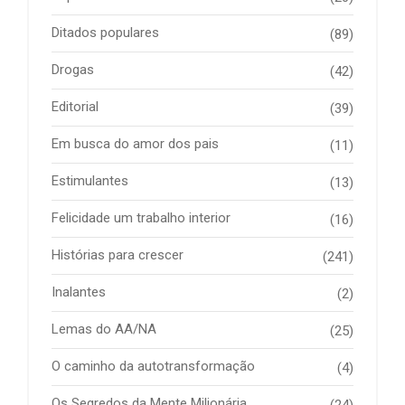
Ditados populares
(89)
Drogas
(42)
Editorial
(39)
Em busca do amor dos pais
(11)
Estimulantes
(13)
Felicidade um trabalho interior
(16)
Histórias para crescer
(241)
Inalantes
(2)
Lemas do AA/NA
(25)
O caminho da autotransformação
(4)
Os Segredos da Mente Milionária
(24)