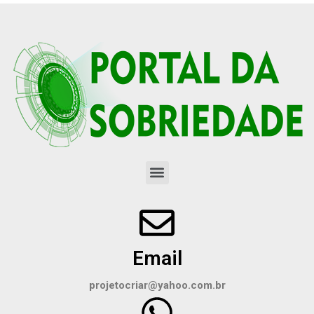
Email
projetocriar@yahoo.com.br