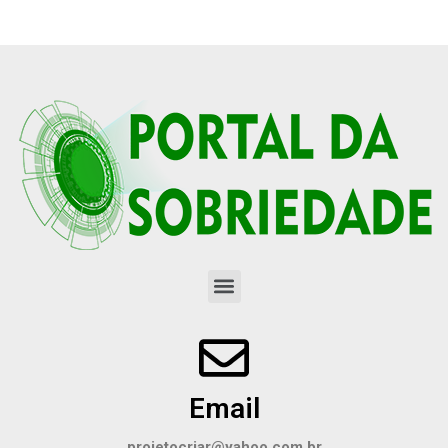
Email
projetocriar@yahoo.com.br
Telefone
(31) 99206-2492