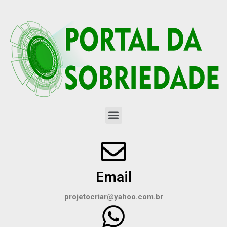
Email
projetocriar@yahoo.com.br