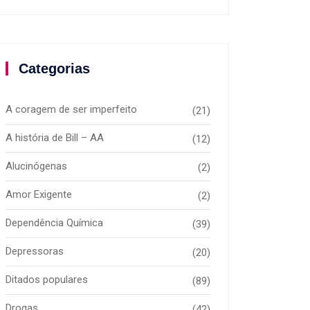
Categorias
A coragem de ser imperfeito
(21)
A história de Bill – AA
(12)
Alucinógenas
(2)
Amor Exigente
(2)
Dependência Química
(39)
Depressoras
(20)
Ditados populares
(89)
Drogas
(42)