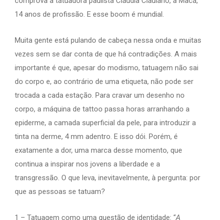
comprova a tatuadora paulista Cláudia Clauiano, a Macá,
14 anos de profissão. E esse boom é mundial.
Muita gente está pulando de cabeça nessa onda e muitas
vezes sem se dar conta de que há contradições. A mais
importante é que, apesar do modismo, tatuagem não sai
do corpo e, ao contrário de uma etiqueta, não pode ser
trocada a cada estação. Para cravar um desenho no
corpo, a máquina de tattoo passa horas arranhando a
epiderme, a camada superficial da pele, para introduzir a
tinta na derme, 4 mm adentro. E isso dói. Porém, é
exatamente a dor, uma marca desse momento, que
continua a inspirar nos jovens a liberdade e a
transgressão. O que leva, inevitavelmente, à pergunta: por
que as pessoas se tatuam?
1 – Tatuagem como uma questão de identidade:
“
A