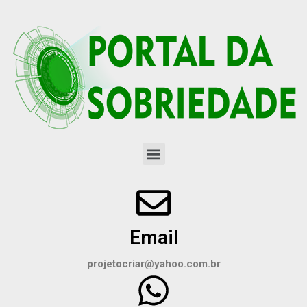
Email
projetocriar@yahoo.com.br