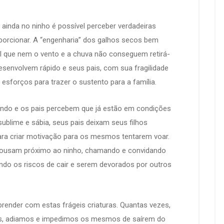
ainda no ninho é possível perceber verdadeiras
porcionar. A “engenharia” dos galhos secos bem
vel que nem o vento e a chuva não conseguem retirá-
desenvolvem rápido e seus pais, com sua fragilidade
sforços para trazer o sustento para a família.
endo e os pais percebem que já estão em condições
ublime e sábia, seus pais deixam seus filhos
ra criar motivação para os mesmos tentarem voar.
pousam próximo ao ninho, chamando e convidando
ndo os riscos de cair e serem devorados por outros
nder com estas frágeis criaturas. Quantas vezes,
os, adiamos e impedimos os mesmos de saírem do